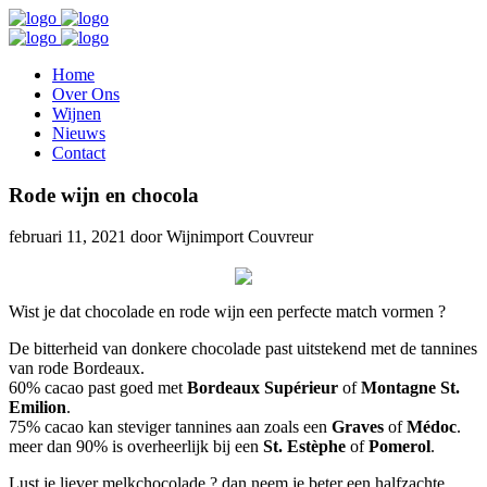
Home
Over Ons
Wijnen
Nieuws
Contact
Rode wijn en chocola
februari 11, 2021 door
Wijnimport Couvreur
Wist je dat chocolade en rode wijn een perfecte match vormen ?
De bitterheid van donkere chocolade past uitstekend met de tannines
van rode Bordeaux.
60% cacao past goed met
Bordeaux Supérieur
of
Montagne St.
Emilion
.
75% cacao kan steviger tannines aan zoals een
Graves
of
Médoc
.
meer dan 90% is overheerlijk bij een
St. Estèphe
of
Pomerol
.
Lust je liever melkchocolade ? dan neem je beter een halfzachte